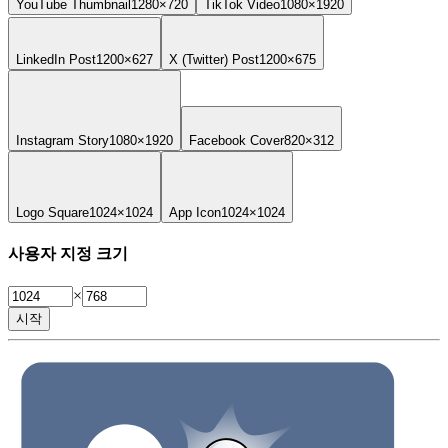
YouTube Thumbnail
1280×720
TikTok Video
1080×1920
LinkedIn Post
1200×627
X (Twitter) Post
1200×675
Instagram Story
1080×1920
Facebook Cover
820×312
Logo Square
1024×1024
App Icon
1024×1024
사용자 지정 크기
×
시작