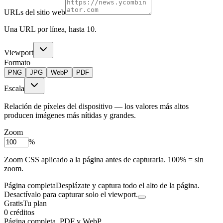
URLs del sitio web
Una URL por línea, hasta 10.
Viewport
Formato
PNG
JPG
WebP
PDF
Escala
Relación de píxeles del dispositivo — los valores más altos
producen imágenes más nítidas y grandes.
Zoom
%
Zoom CSS aplicado a la página antes de capturarla. 100% = sin
zoom.
Página completa
Desplázate y captura todo el alto de la página.
Desactívalo para capturar solo el viewport.
Gratis
Tu plan
0 créditos
Página completa, PDF y WebP