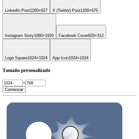
LinkedIn Post
1200×627
X (Twitter) Post
1200×675
Instagram Story
1080×1920
Facebook Cover
820×312
Logo Square
1024×1024
App Icon
1024×1024
Tamaño personalizado
×
Comenzar