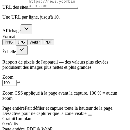
URL des sites
Une URL par ligne, jusqu'à 10.
Affichage
Format
PNG
JPG
WebP
PDF
Échelle
Rapport de pixels de l'appareil — des valeurs plus élevées
produisent des images plus nettes et plus grandes.
Zoom
%
Zoom CSS appliqué à la page avant la capture. 100 % = aucun
zoom.
Page entière
Fait défiler et capture toute la hauteur de la page.
Désactive pour ne capturer que la zone visible.
Gratuit
Ton plan
0 crédits
Page entière, PDF & WebP