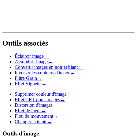
Outils associés
Éclaircir image
→
Assombrir image
→
Convertir images en noir et blanc
→
Inverser les couleurs d'image
→
Filtre Grain
→
Effet Vignette
→
Supprimer couleur d'image
→
Effet CRT pour Images
→
Distorsion d'images
→
Effet de lueur
→
Flou de mouvement
→
Changer la teinte
→
Outils d'image