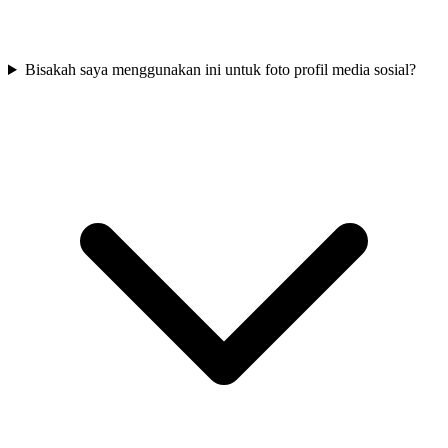
Bisakah saya menggunakan ini untuk foto profil media sosial?