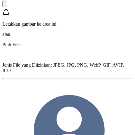
Letakkan gambar ke area ini
atau
Pilih File
Jenis File yang Diizinkan
:
JPEG, JPG, PNG, WebP, GIF, AVIF,
ICO