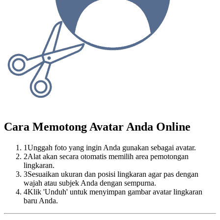
Cara Memotong Avatar Anda Online
1
Unggah foto yang ingin Anda gunakan sebagai avatar.
2
Alat akan secara otomatis memilih area pemotongan
lingkaran.
3
Sesuaikan ukuran dan posisi lingkaran agar pas dengan
wajah atau subjek Anda dengan sempurna.
4
Klik 'Unduh' untuk menyimpan gambar avatar lingkaran
baru Anda.