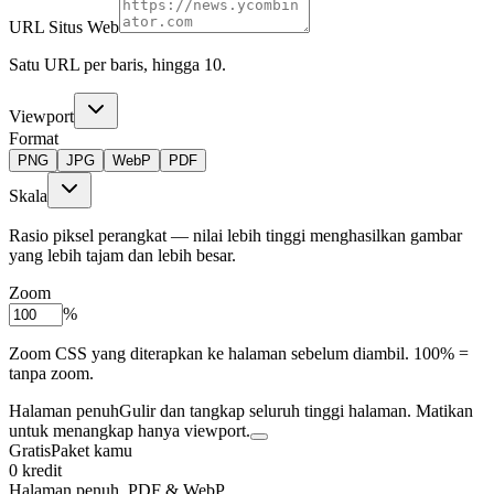
URL Situs Web
Satu URL per baris, hingga 10.
Viewport
Format
PNG
JPG
WebP
PDF
Skala
Rasio piksel perangkat — nilai lebih tinggi menghasilkan gambar
yang lebih tajam dan lebih besar.
Zoom
%
Zoom CSS yang diterapkan ke halaman sebelum diambil. 100% =
tanpa zoom.
Halaman penuh
Gulir dan tangkap seluruh tinggi halaman. Matikan
untuk menangkap hanya viewport.
Gratis
Paket kamu
0 kredit
Halaman penuh, PDF & WebP