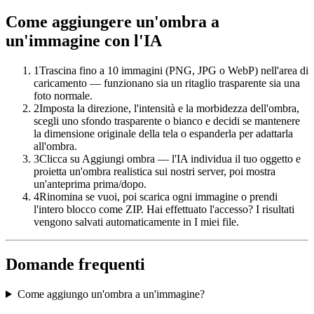
Come aggiungere un'ombra a
un'immagine con l'IA
1
Trascina fino a 10 immagini (PNG, JPG o WebP) nell'area di
caricamento — funzionano sia un ritaglio trasparente sia una
foto normale.
2
Imposta la direzione, l'intensità e la morbidezza dell'ombra,
scegli uno sfondo trasparente o bianco e decidi se mantenere
la dimensione originale della tela o espanderla per adattarla
all'ombra.
3
Clicca su Aggiungi ombra — l'IA individua il tuo oggetto e
proietta un'ombra realistica sui nostri server, poi mostra
un'anteprima prima/dopo.
4
Rinomina se vuoi, poi scarica ogni immagine o prendi
l'intero blocco come ZIP. Hai effettuato l'accesso? I risultati
vengono salvati automaticamente in I miei file.
Domande frequenti
Come aggiungo un'ombra a un'immagine?