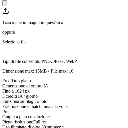
Trascina le immagini in quest'area
oppure
Seleziona file
Tipi di file consentiti
:
PNG, JPEG, WebP
Dimensione max
:
15
MB
•
File max
:
10
Free
Il tuo piano
Generazione di ombre IA
Fino a 1024 px
3 crediti IA / giorno
Funziona su ritagli o foto
Elaborazione in batch, una alla volta
Pro
Output a piena risoluzione
Piena risoluzione
Full res
Uso illimitato di oltre 80 strumenti