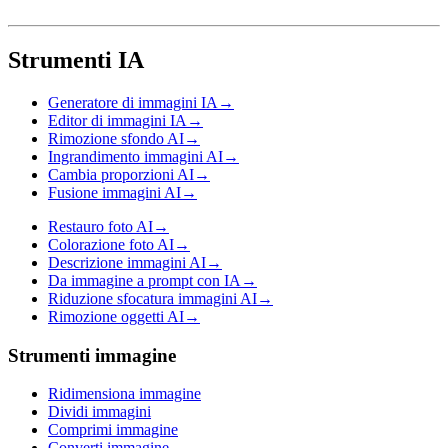
Strumenti IA
Generatore di immagini IA
→
Editor di immagini IA
→
Rimozione sfondo AI
→
Ingrandimento immagini AI
→
Cambia proporzioni AI
→
Fusione immagini AI
→
Restauro foto AI
→
Colorazione foto AI
→
Descrizione immagini AI
→
Da immagine a prompt con IA
→
Riduzione sfocatura immagini AI
→
Rimozione oggetti AI
→
Strumenti immagine
Ridimensiona immagine
Dividi immagini
Comprimi immagine
Converti immagine