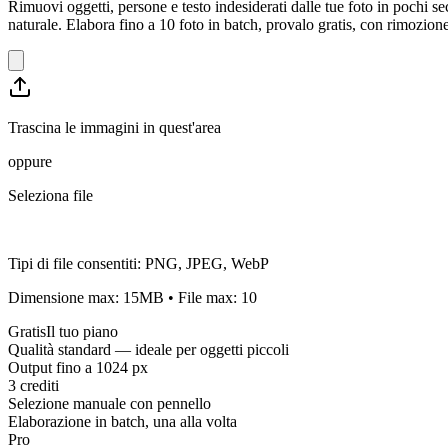
Rimuovi oggetti, persone e testo indesiderati dalle tue foto in pochi 
naturale. Elabora fino a 10 foto in batch, provalo gratis, con rimozion
Trascina le immagini in quest'area
oppure
Seleziona file
Tipi di file consentiti
:
PNG, JPEG, WebP
Dimensione max
:
15
MB
•
File max
:
10
Gratis
Il tuo piano
Qualità standard — ideale per oggetti piccoli
Output fino a 1024 px
3 crediti
Selezione manuale con pennello
Elaborazione in batch, una alla volta
Pro