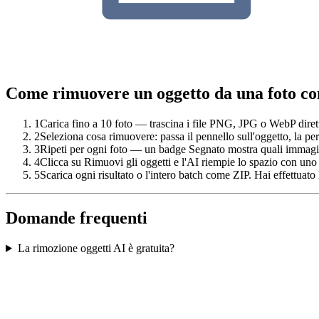
Come rimuovere un oggetto da una foto co
1
Carica fino a 10 foto — trascina i file PNG, JPG o WebP diret
2
Seleziona cosa rimuovere: passa il pennello sull'oggetto, la pe
3
Ripeti per ogni foto — un badge Segnato mostra quali immagin
4
Clicca su Rimuovi gli oggetti e l'AI riempie lo spazio con uno
5
Scarica ogni risultato o l'intero batch come ZIP. Hai effettuato
Domande frequenti
La rimozione oggetti AI è gratuita?