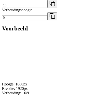
Verhoudingshoogte
Voorbeeld
Hoogte
:
1080
px
Breedte
:
1920
px
Verhouding
:
16
/
9