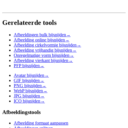
Gerelateerde tools
Afbeeldingen bulk bijsnijden
→
Afbeelding online bijsnijden
→
Afbeelding cirkelvormig bijsnijden
→
Afbeelding vrijhandig bijsnijden
→
Onregelmatige vorm bijsnijden
→
Afbeelding vierkant bijsnijden
→
PFP bijsnijden
→
Avatar bijsnijden
→
GIF bijsnijden
→
PNG bijsnijden
→
WebP bijsnijden
→
JPG bijsnijden
→
ICO bijsnijden
→
Afbeeldingstools
Afbeelding formaat aanpassen