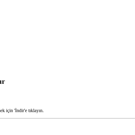
ır
 için 'İndir'e tıklayın.