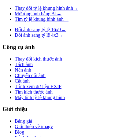
Thay đổi tỷ lệ khung hình ảnh
→
Mở rộng ảnh bằng AI
→
Tìm tỷ lệ khung hình ảnh
→
Đổi ảnh sang tỷ lệ 16x9
→
Đổi ảnh sang tỷ lệ 4x3
→
Công cụ ảnh
Thay đổi kích thước ảnh
Tách ảnh
Nén ảnh
Chuyển đổi ảnh
Cắt ảnh
Trình xem dữ liệu EXIF
Tìm kích thước ảnh
Máy tính tỷ lệ khung hình
Giới thiệu
Bảng giá
Giới thiệu về imagy
Blog