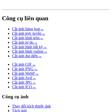
Công cụ liên quan
Cắt ảnh hàng loạt
→
Cắt ảnh trực tuyến
→
Cắt ảnh hình tròn
→
Cắt ảnh tự do
→
Cắt ảnh hình bất kỳ
→
Cắt ảnh hình vuông
→
Cắt ảnh đại diện
→
Cắt ảnh GIF
→
Cắt ảnh PNG
→
Cắt ảnh WebP
→
Cắt ảnh Avif
→
Cắt ảnh JPG
→
Cắt ảnh ICO
→
Công cụ ảnh
Thay đổi kích thước ảnh
Tách ảnh