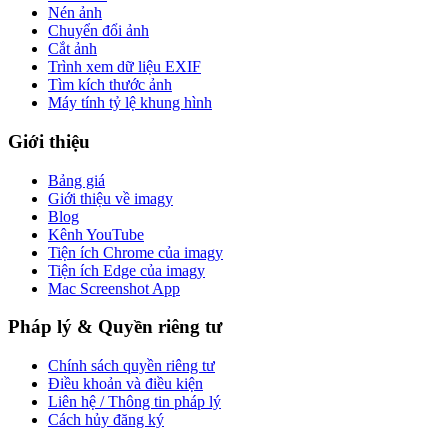
Nén ảnh
Chuyển đổi ảnh
Cắt ảnh
Trình xem dữ liệu EXIF
Tìm kích thước ảnh
Máy tính tỷ lệ khung hình
Giới thiệu
Bảng giá
Giới thiệu về imagy
Blog
Kênh YouTube
Tiện ích Chrome của imagy
Tiện ích Edge của imagy
Mac Screenshot App
Pháp lý & Quyền riêng tư
Chính sách quyền riêng tư
Điều khoản và điều kiện
Liên hệ / Thông tin pháp lý
Cách hủy đăng ký