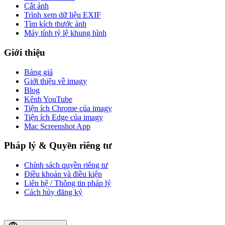
Cắt ảnh
Trình xem dữ liệu EXIF
Tìm kích thước ảnh
Máy tính tỷ lệ khung hình
Giới thiệu
Bảng giá
Giới thiệu về imagy
Blog
Kênh YouTube
Tiện ích Chrome của imagy
Tiện ích Edge của imagy
Mac Screenshot App
Pháp lý & Quyền riêng tư
Chính sách quyền riêng tư
Điều khoản và điều kiện
Liên hệ / Thông tin pháp lý
Cách hủy đăng ký