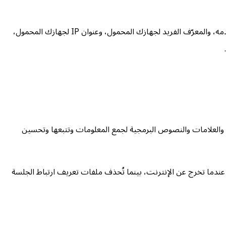
عندما تصل إلى الخدمة عبر جهاز محمول، قد نجمع تلقائياً معلومات معيّنة، تشمل على سبيل المثال لا الحصر، نوع الجهاز المحمول الذي تستخدمه، والمعرّف الفريد لجهازك المحمول، وعنوان IP لجهازك المحمول،
ت والعلامات والنصوص البرمجية لجمع المعلومات وتتبعها وتحسين
 عندما تخرج عن الإنترنت، بينما تُحذف ملفات تعريف ارتباط الجلسة