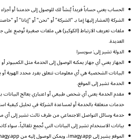
الحساب يعني حساباً فريداً يُنشأ لك للوصول إلى خدمتنا أو أجزاء م
الشركة (المشار إليها إما بـ "الشركة" أو "نحن" أو "إيانا" أو "خاصتنا" في هذه الاتفاقية) تشير إلى 0 Baden
ملفات تعريف الارتباط (الكوكيز) هي ملفات صغيرة تُوضع على ج
العديدة.
الدولة تشير إلى: سويسرا
الجهاز يعني أي جهاز يمكنه الوصول إلى الخدمة مثل الكمبيوتر أو 
البيانات الشخصية هي أي معلومات تتعلق بفرد محدد الهوية أو ي
الخدمة تشير إلى الموقع.
مقدم الخدمة يعني أي شخص طبيعي أو اعتباري يعالج البيانات بالن
خدمات متعلقة بالخدمة أو لمساعدة الشركة في تحليل كيفية است
خدمة وسائل التواصل الاجتماعي من طرف ثالث تشير إلى أي موق
بيانات الاستخدام تشير إلى البيانات التي تُجمع تلقائياً، سواء ك
الموقع يشير إلى imagy.app، ويمكن الوصول إليه من https://imagy.app