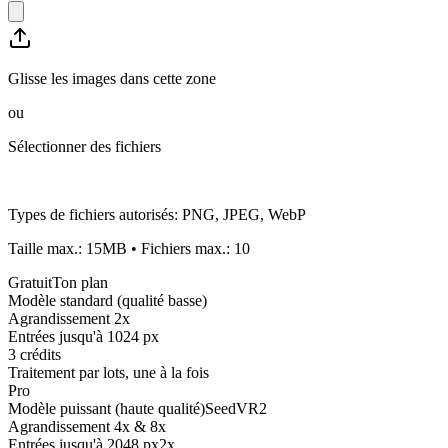
Glisse les images dans cette zone
ou
Sélectionner des fichiers
Types de fichiers autorisés
:
PNG, JPEG, WebP
Taille max.
:
15
MB
•
Fichiers max.
:
10
Gratuit
Ton plan
Modèle standard (qualité basse)
Agrandissement 2x
Entrées jusqu'à 1024 px
3 crédits
Traitement par lots, une à la fois
Pro
Modèle puissant (haute qualité)
SeedVR2
Agrandissement 4x & 8x
Entrées jusqu'à 2048 px
2x