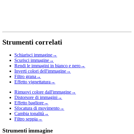
Strumenti correlati
Schiarisci immagine
→
Scurisci immagine
→
Rendi le immagini in bianco e nero
→
Inverti colori dell'immagine
→
Filtro grana
→
Effetto vignettatura
→
Rimuovi colore dall'immagine
→
Distorsore di immagini
→
Effetto bagliore
→
Sfocatura di movimento
→
Cambia tonalità
→
Filtro seppia
→
Strumenti immagine