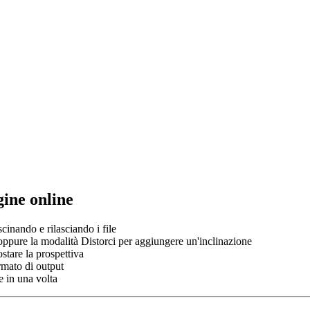
ine online
cinando e rilasciando i file
 oppure la modalità Distorci per aggiungere un'inclinazione
stare la prospettiva
rmato di output
e in una volta