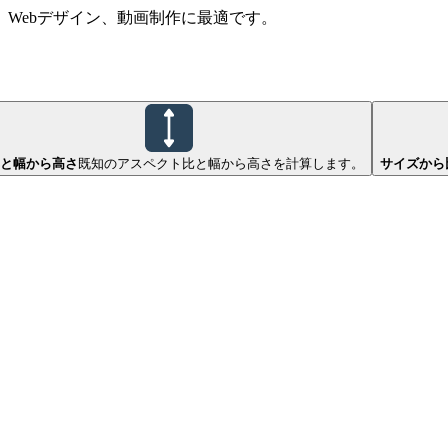
Webデザイン、動画制作に最適です。
と幅から高さ
既知のアスペクト比と幅から高さを計算します。
サイズから