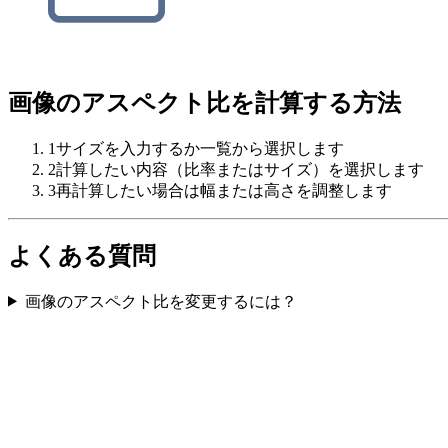
画像のアスペクト比を計算する方法
1
サイズを入力するか一覧から選択します
2
計算したい内容（比率またはサイズ）を選択します
3
再計算したい場合は幅または高さを調整します
よくある質問
画像のアスペクト比を変更するには？