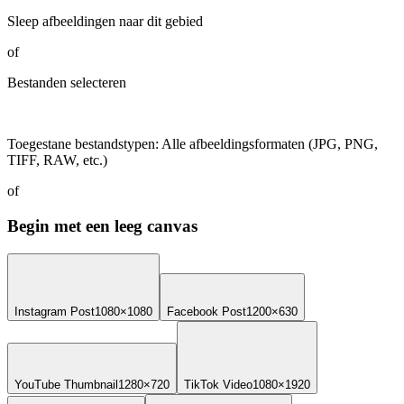
Sleep afbeeldingen naar dit gebied
of
Bestanden selecteren
Toegestane bestandstypen
:
Alle afbeeldingsformaten (JPG, PNG,
TIFF, RAW, etc.)
of
Begin met een leeg canvas
Instagram Post
1080×1080
Facebook Post
1200×630
YouTube Thumbnail
1280×720
TikTok Video
1080×1920