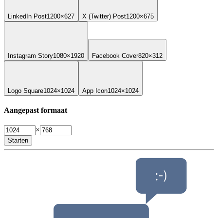
LinkedIn Post
1200×627
X (Twitter) Post
1200×675
Instagram Story
1080×1920
Facebook Cover
820×312
Logo Square
1024×1024
App Icon
1024×1024
Aangepast formaat
×
Starten