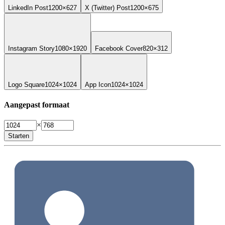
LinkedIn Post
1200×627
X (Twitter) Post
1200×675
Instagram Story
1080×1920
Facebook Cover
820×312
Logo Square
1024×1024
App Icon
1024×1024
Aangepast formaat
×
Starten