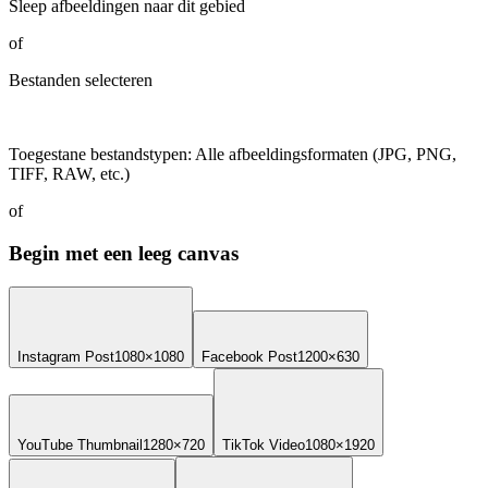
Sleep afbeeldingen naar dit gebied
of
Bestanden selecteren
Toegestane bestandstypen
:
Alle afbeeldingsformaten (JPG, PNG,
TIFF, RAW, etc.)
of
Begin met een leeg canvas
Instagram Post
1080×1080
Facebook Post
1200×630
YouTube Thumbnail
1280×720
TikTok Video
1080×1920