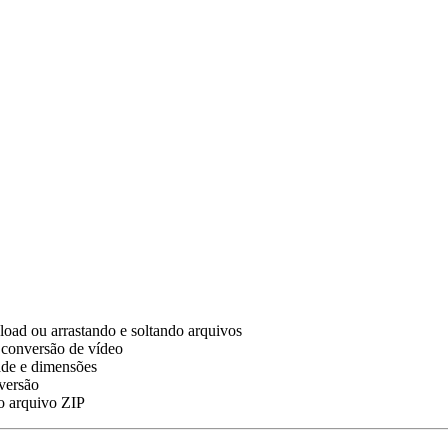
oad ou arrastando e soltando arquivos
 conversão de vídeo
ade e dimensões
nversão
o arquivo ZIP