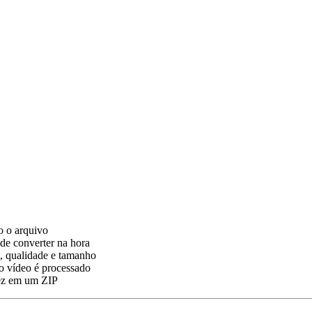
o o arquivo
de converter na hora
a, qualidade e tamanho
o vídeo é processado
vez em um ZIP