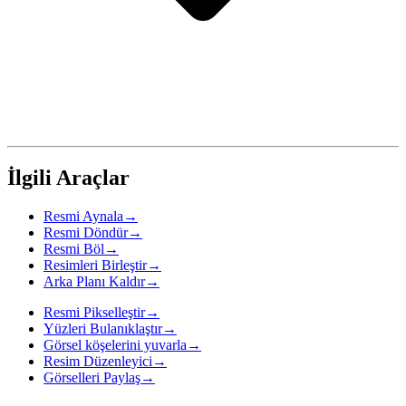
İlgili Araçlar
Resmi Aynala
→
Resmi Döndür
→
Resmi Böl
→
Resimleri Birleştir
→
Arka Planı Kaldır
→
Resmi Pikselleştir
→
Yüzleri Bulanıklaştır
→
Görsel köşelerini yuvarla
→
Resim Düzenleyici
→
Görselleri Paylaş
→