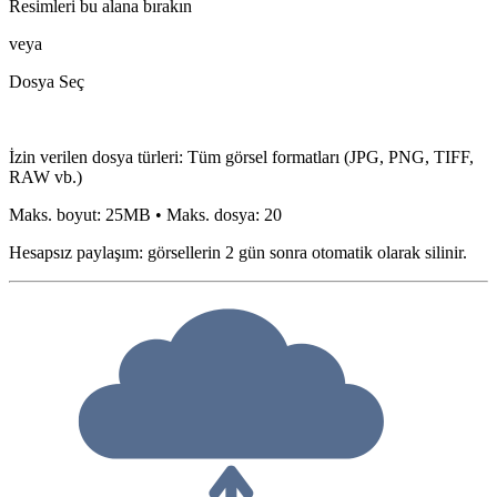
Resimleri bu alana bırakın
veya
Dosya Seç
İzin verilen dosya türleri
:
Tüm görsel formatları (JPG, PNG, TIFF,
RAW vb.)
Maks. boyut
:
25
MB
•
Maks. dosya
:
20
Hesapsız paylaşım: görsellerin 2 gün sonra otomatik olarak silinir.