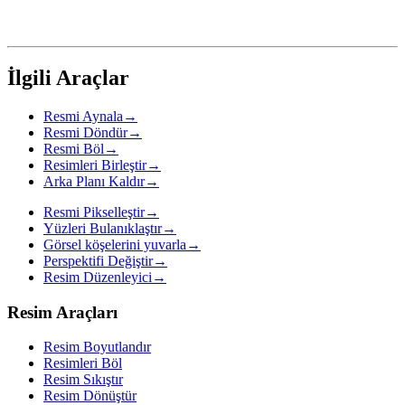
İlgili Araçlar
Resmi Aynala
→
Resmi Döndür
→
Resmi Böl
→
Resimleri Birleştir
→
Arka Planı Kaldır
→
Resmi Pikselleştir
→
Yüzleri Bulanıklaştır
→
Görsel köşelerini yuvarla
→
Perspektifi Değiştir
→
Resim Düzenleyici
→
Resim Araçları
Resim Boyutlandır
Resimleri Böl
Resim Sıkıştır
Resim Dönüştür