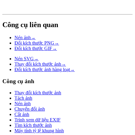
Công cụ liên quan
Nén ảnh
→
Đổi kích thước PNG
→
Đổi kích thước GIF
→
Nén SVG
→
Thay đổi kích thước ảnh
→
Đổi kích thước ảnh hàng loạt
→
Công cụ ảnh
Thay đổi kích thước ảnh
Tách ảnh
Nén ảnh
Chuyển đổi ảnh
Cắt ảnh
Trình xem dữ liệu EXIF
Tìm kích thước ảnh
Máy tính tỷ lệ khung hình