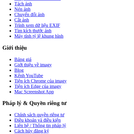
Tách ảnh
Nén ảnh
Chuyển đổi ảnh
Cắt ảnh
Trình xem dữ liệu EXIF
Tìm kích thước ảnh
Máy tính tỷ lệ khung hình
Giới thiệu
Bảng giá
Giới thiệu về imagy
Blog
Kênh YouTube
Tiện ích Chrome của imagy
Tiện ích Edge của imagy
Mac Screenshot App
Pháp lý & Quyền riêng tư
Chính sách quyền riêng tư
Điều khoản và điều kiện
Liên hệ / Thông tin pháp lý
Cách hủy đăng ký