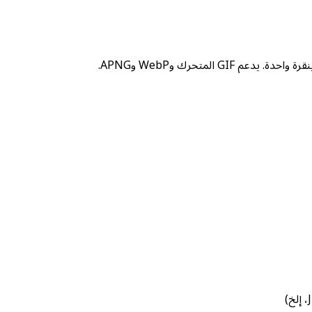
 المتحرك وWebP وAPNG.