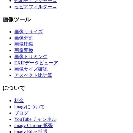
色相チェンジャー
→
セピアフィルター
→
画像ツール
画像リサイズ
画像分割
画像圧縮
画像変換
画像トリミング
EXIFデータビューア
画像サイズ確認
アスペクト比計算
について
料金
imagyについて
ブログ
YouTube チャンネル
imagy Chrome 拡張
imagy Edge 拡張