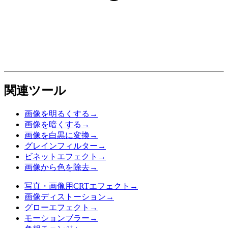
関連ツール
画像を明るくする
→
画像を暗くする
→
画像を白黒に変換
→
グレインフィルター
→
ビネットエフェクト
→
画像から色を除去
→
写真・画像用CRTエフェクト
→
画像ディストーション
→
グローエフェクト
→
モーションブラー
→