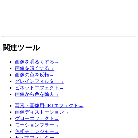
関連ツール
画像を明るくする
→
画像を暗くする
→
画像の色を反転
→
グレインフィルター
→
ビネットエフェクト
→
画像から色を除去
→
写真・画像用CRTエフェクト
→
画像ディストーション
→
グローエフェクト
→
モーションブラー
→
色相チェンジャー
→
セピアフィルター
→