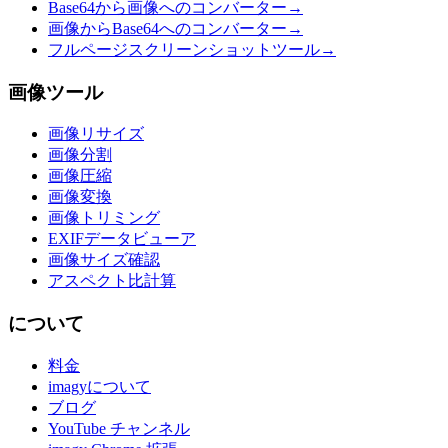
Base64から画像へのコンバーター
→
画像からBase64へのコンバーター
→
フルページスクリーンショットツール
→
画像ツール
画像リサイズ
画像分割
画像圧縮
画像変換
画像トリミング
EXIFデータビューア
画像サイズ確認
アスペクト比計算
について
料金
imagyについて
ブログ
YouTube チャンネル