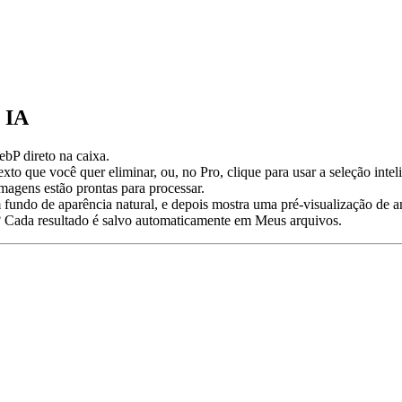
 IA
bP direto na caixa.
exto que você quer eliminar, ou, no Pro, clique para usar a seleção int
agens estão prontas para processar.
undo de aparência natural, e depois mostra uma pré-visualização de an
o? Cada resultado é salvo automaticamente em Meus arquivos.