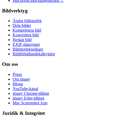
MacBook-mockupgenerator
→
Bildverktyg
Ändra bildstorlek
Dela bilder
Komprimera bild
Konvertera bild
Beskär bild
EXIF-datavisare
Bildstorlekssökare
Bildförhållandekalkylator
Om oss
Priser
Om imagy
Blogg
YouTube-kanal
imagy Chrome-tillägg
imagy Edge-tillägg
Mac Screenshot App
Juridik & Integritet