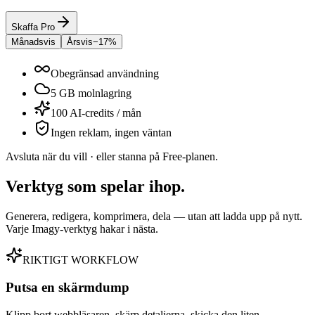
Skaffa Pro
Månadsvis
Årsvis
−17%
Obegränsad användning
5 GB molnlagring
100 AI-credits / mån
Ingen reklam, ingen väntan
Avsluta när du vill · eller stanna på Free-planen.
Verktyg som
spelar ihop.
Generera, redigera, komprimera, dela — utan att ladda upp på nytt.
Varje Imagy-verktyg hakar i nästa.
RIKTIGT WORKFLOW
Putsa en skärmdump
Klipp bort webbläsaren, skärp detaljerna, skicka den liten.