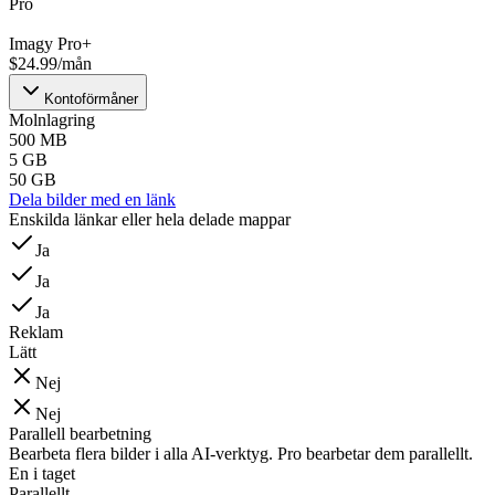
Pro
Imagy Pro+
$24.99/mån
Kontoförmåner
Molnlagring
500 MB
5 GB
50 GB
Dela bilder med en länk
Enskilda länkar eller hela delade mappar
Ja
Ja
Ja
Reklam
Lätt
Nej
Nej
Parallell bearbetning
Bearbeta flera bilder i alla AI-verktyg. Pro bearbetar dem parallellt.
En i taget
Parallellt