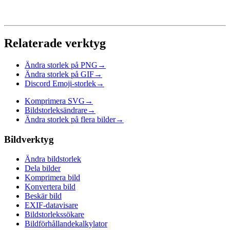
Relaterade verktyg
Ändra storlek på PNG
→
Ändra storlek på GIF
→
Discord Emoji-storlek
→
Komprimera SVG
→
Bildstorleksändrare
→
Ändra storlek på flera bilder
→
Bildverktyg
Ändra bildstorlek
Dela bilder
Komprimera bild
Konvertera bild
Beskär bild
EXIF-datavisare
Bildstorlekssökare
Bildförhållandekalkylator