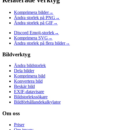
Komprimera bilder
→
Ändra storlek på PNG
→
Ändra storlek på GIF
→
Discord Emoji-storlek
→
Komprimera SVG
→
Ändra storlek på flera bilder
→
Bildverktyg
Ändra bildstorlek
Dela bilder
Komprimera bild
Konvertera bild
Beskär bild
EXIF-datavisare
Bildstorlekssökare
Bildförhållandekalkylator
Om oss
Priser
Om imagy