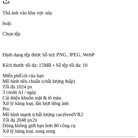
Thả ảnh vào khu vực này
hoặc
Chọn tệp
Định dạng tệp được hỗ trợ
:
PNG, JPEG, WebP
Kích thước tối đa
:
15
MB
•
Số tệp tối đa
:
10
Miễn phí
Gói của bạn
Mô hình tiêu chuẩn (chất lượng thấp)
Tối đa 1024 px
3 credit AI / ngày
Cải thiện khuôn mặt & tô màu
Xử lý hàng loạt, lần lượt từng ảnh
Pro
Mô hình mạnh (chất lượng cao)
SeedVR2
Tối đa 2048 px
2x
Dùng không giới hạn hơn 80 công cụ
Xử lý hàng loạt, song song