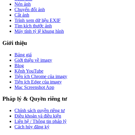
Nén ảnh
Chuyển đổi ảnh
Cắt ảnh
Trình xem dữ liệu EXIF
Tìm kích thước ảnh
Máy tính tỷ lệ khung hình
Giới thiệu
Bảng giá
Giới thiệu về imagy
Blog
Kênh YouTube
Tiện ích Chrome của imagy
Tiện ích Edge của imagy
Mac Screenshot App
Pháp lý & Quyền riêng tư
Chính sách quyền riêng tư
Điều khoản và điều kiện
Liên hệ / Thông tin pháp lý
Cách hủy đăng ký