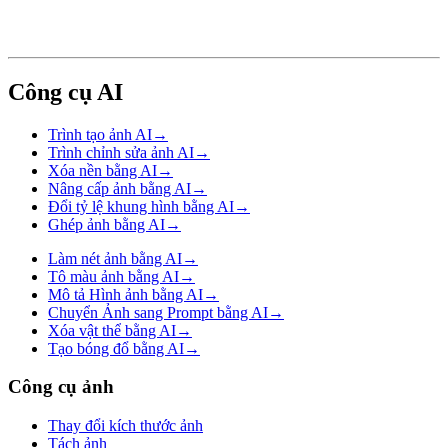
Công cụ AI
Trình tạo ảnh AI
→
Trình chỉnh sửa ảnh AI
→
Xóa nền bằng AI
→
Nâng cấp ảnh bằng AI
→
Đổi tỷ lệ khung hình bằng AI
→
Ghép ảnh bằng AI
→
Làm nét ảnh bằng AI
→
Tô màu ảnh bằng AI
→
Mô tả Hình ảnh bằng AI
→
Chuyển Ảnh sang Prompt bằng AI
→
Xóa vật thể bằng AI
→
Tạo bóng đổ bằng AI
→
Công cụ ảnh
Thay đổi kích thước ảnh
Tách ảnh