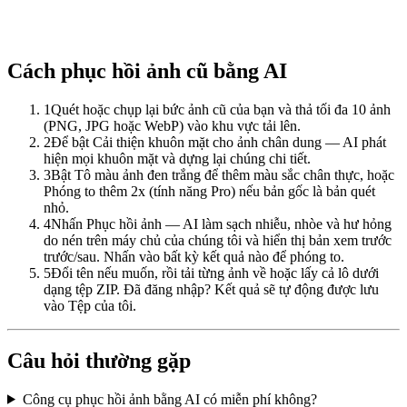
Cách phục hồi ảnh cũ bằng AI
1
Quét hoặc chụp lại bức ảnh cũ của bạn và thả tối đa 10 ảnh
(PNG, JPG hoặc WebP) vào khu vực tải lên.
2
Để bật Cải thiện khuôn mặt cho ảnh chân dung — AI phát
hiện mọi khuôn mặt và dựng lại chúng chi tiết.
3
Bật Tô màu ảnh đen trắng để thêm màu sắc chân thực, hoặc
Phóng to thêm 2x (tính năng Pro) nếu bản gốc là bản quét
nhỏ.
4
Nhấn Phục hồi ảnh — AI làm sạch nhiễu, nhòe và hư hỏng
do nén trên máy chủ của chúng tôi và hiển thị bản xem trước
trước/sau. Nhấn vào bất kỳ kết quả nào để phóng to.
5
Đổi tên nếu muốn, rồi tải từng ảnh về hoặc lấy cả lô dưới
dạng tệp ZIP. Đã đăng nhập? Kết quả sẽ tự động được lưu
vào Tệp của tôi.
Câu hỏi thường gặp
Công cụ phục hồi ảnh bằng AI có miễn phí không?