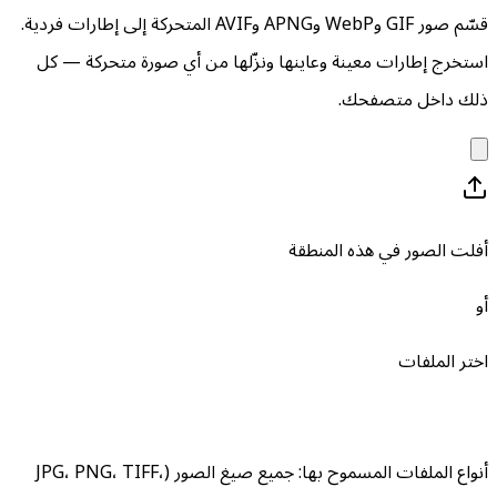
قسّم صور GIF وWebP وAPNG وAVIF المتحركة إلى إطارات فردية.
استخرج إطارات معينة وعاينها ونزّلها من أي صورة متحركة — كل
ذلك داخل متصفحك.
أفلت الصور في هذه المنطقة
أو
اختر الملفات
أنواع الملفات المسموح بها
:
جميع صيغ الصور (JPG، PNG، TIFF،