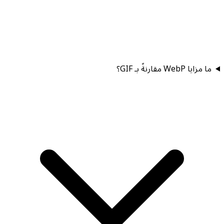
ما مزايا WebP مقارنةً بـ GIF؟