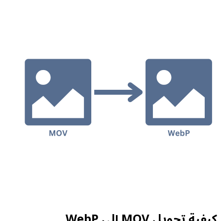
كيفية تحويل MOV إلى WebP