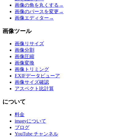
画像の角を丸くする
→
画像のパースを変更
→
画像エディター
→
画像ツール
画像リサイズ
画像分割
画像圧縮
画像変換
画像トリミング
EXIFデータビューア
画像サイズ確認
アスペクト比計算
について
料金
imagyについて
ブログ
YouTube チャンネル