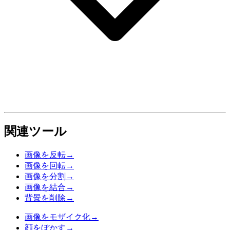
関連ツール
画像を反転
→
画像を回転
→
画像を分割
→
画像を結合
→
背景を削除
→
画像をモザイク化
→
顔をぼかす
→