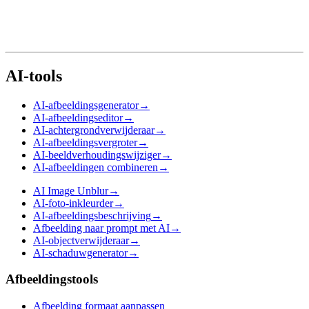
AI-tools
AI-afbeeldingsgenerator
→
AI-afbeeldingseditor
→
AI-achtergrondverwijderaar
→
AI-afbeeldingsvergroter
→
AI-beeldverhoudingswijziger
→
AI-afbeeldingen combineren
→
AI Image Unblur
→
AI-foto-inkleurder
→
AI-afbeeldingsbeschrijving
→
Afbeelding naar prompt met AI
→
AI-objectverwijderaar
→
AI-schaduwgenerator
→
Afbeeldingstools
Afbeelding formaat aanpassen