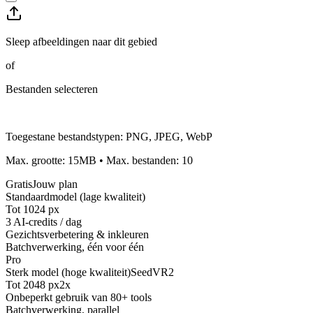
Sleep afbeeldingen naar dit gebied
of
Bestanden selecteren
Toegestane bestandstypen
:
PNG, JPEG, WebP
Max. grootte
:
15
MB
•
Max. bestanden
:
10
Gratis
Jouw plan
Standaardmodel (lage kwaliteit)
Tot 1024 px
3 AI-credits / dag
Gezichtsverbetering & inkleuren
Batchverwerking, één voor één
Pro
Sterk model (hoge kwaliteit)
SeedVR2
Tot 2048 px
2x
Onbeperkt gebruik van 80+ tools
Batchverwerking, parallel