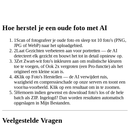
Hoe herstel je een oude foto met AI
1
Scan of fotografeer je oude foto en sleep tot 10 foto's (PNG,
JPG of WebP) naar het uploadgebied.
2
Laat Gezichten verbeteren aan voor portretten — de AI
detecteert elk gezicht en bouwt het tot in detail opnieuw op.
3
Zet Zwart-wit foto's inkleuren aan om realistische kleuren
toe te voegen, of Ook 2x vergroten (een Pro-functie) als het
origineel een kleine scan is.
4
Klik op Foto's Herstellen — de AI verwijdert ruis,
wazigheid en compressieschade op onze servers en toont een
voor/na-voorbeeld. Klik op een resultaat om in te zoomen.
5
Hernoem indien gewenst en download foto's los of de hele
batch als ZIP. Ingelogd? Dan worden resultaten automatisch
opgeslagen in Mijn Bestanden.
Veelgestelde Vragen