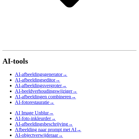
AI-tools
AI-afbeeldingsgenerator
→
AI-afbeeldingseditor
→
AI-afbeeldingsvergroter
→
AI-beeldverhoudingswijziger
→
AI-afbeeldingen combineren
→
AI-fotorestauratie
→
AI Image Unblur
→
AI-foto-inkleurder
→
AI-afbeeldingsbeschrijving
→
Afbeelding naar prompt met AI
→
AI-objectverwijderaar
→