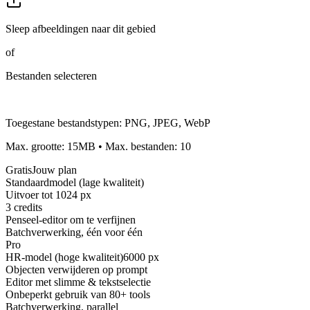
Sleep afbeeldingen naar dit gebied
of
Bestanden selecteren
Toegestane bestandstypen
:
PNG, JPEG, WebP
Max. grootte
:
15
MB
•
Max. bestanden
:
10
Gratis
Jouw plan
Standaardmodel (lage kwaliteit)
Uitvoer tot 1024 px
3 credits
Penseel-editor om te verfijnen
Batchverwerking, één voor één
Pro
HR-model (hoge kwaliteit)
6000 px
Objecten verwijderen op prompt
Editor met slimme & tekstselectie
Onbeperkt gebruik van 80+ tools
Batchverwerking, parallel