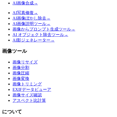
AI画像合成
→
AI写真修復
→
AI画像ぼかし除去
→
AI画像説明ツール
→
画像からプロンプト生成ツール
→
AI オブジェクト除去ツール
→
AI影ジェネレーター
→
画像ツール
画像リサイズ
画像分割
画像圧縮
画像変換
画像トリミング
EXIFデータビューア
画像サイズ確認
アスペクト比計算
について