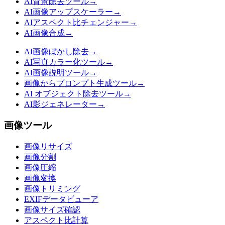
AI背景除去ツール
→
AI画像アップスケーラー
→
AIアスペクト比チェンジャー
→
AI画像合成
→
AI画像ぼかし除去
→
AI写真カラー化ツール
→
AI画像説明ツール
→
画像からプロンプト生成ツール
→
AI オブジェクト除去ツール
→
AI影ジェネレーター
→
画像ツール
画像リサイズ
画像分割
画像圧縮
画像変換
画像トリミング
EXIFデータビューア
画像サイズ確認
アスペクト比計算