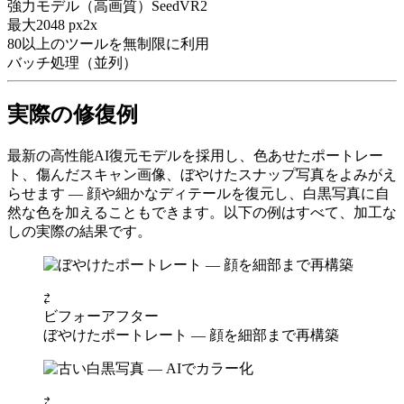
強力モデル（高画質）
SeedVR2
最大2048 px
2x
80以上のツールを無制限に利用
バッチ処理（並列）
実際の修復例
最新の高性能AI復元モデルを採用し、色あせたポートレー
ト、傷んだスキャン画像、ぼやけたスナップ写真をよみがえ
らせます — 顔や細かなディテールを復元し、白黒写真に自
然な色を加えることもできます。以下の例はすべて、加工な
しの実際の結果です。
⇄
ビフォー
アフター
ぼやけたポートレート — 顔を細部まで再構築
⇄